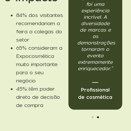
mais
foi uma
importante em
experiência
84% dos visitantes
Portugal para
incrível. A
recomendariam a
conhecer
diversidade
novos
de marcas e
feira a colegas do
equipamentos
as
setor
s
e produtos.”
demonstrações
65% consideram a
tornaram o
evento
Expocosmética
— Visitante
extremamente
muito importante
assíduo​
enriquecedor.”
para o seu
negócio
—
45% têm poder
Profissional
direto de decisão
de cosmética​
de compra