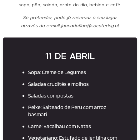
sopa, pão, salada, prato do dia, bebida e café.
Se pretender, pode já reservar o seu lugar
através do e-mail
joanadaflon@socatering.pt
11 DE ABRIL
Sopa: Creme de Legumes
Saladas crudités e molhos
Saladas compostas
Peixe: Salteado de Peru com arroz
basmati
Carne: Bacalhau com Natas
Vegetariano: Estufado de lentilha com