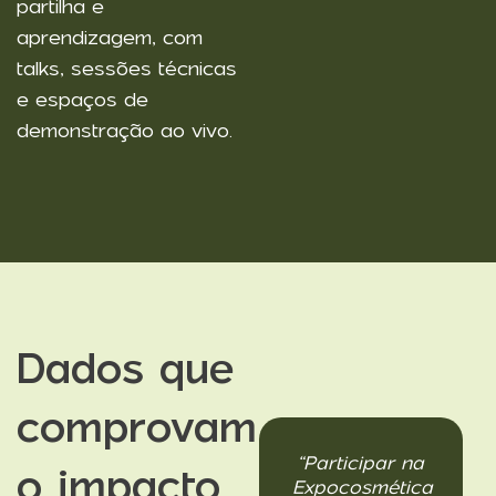
partilha e
aprendizagem, com
talks, sessões técnicas
e espaços de
demonstração ao vivo.
Dados que
comprovam
“É a
“Participar na
o impacto
a
exposição
Expocosmética