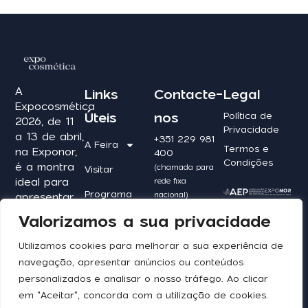
A
Links
Contacte-
Legal
Expocosmética
Úteis
nos
Política de
2026, de 11
Privacidade
a 13 de abril,
+351 229 981
A Feira
Termos e
na Exponor,
400
Condições
é a montra
(chamada para
Visitar
ideal para
rede fixa
Programa
nacional)
apresentar
os seus
expocosmetica@exponor.pt
Valorizamos a sua privacidade
Beauty
produtos,
School
captar
Utilizamos cookies para melhorar a sua experiência de
novos
Expor
Redes
navegação, apresentar anúncios ou conteúdos
clientes e
personalizados e analisar o nosso tráfego. Ao clicar
Sociais
Contactos
posicionar-
em "Aceitar", concorda com a utilização de cookies.
se no centro