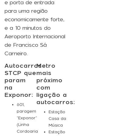
e porta de entrada
para uma região
economicamente forte,
e a 10 minutos do
Aeroporto Internacional
de Francisco Sá
Carneiro.
Autocarros
Metro
STCP que
mais
param
próximo
na
com
Exponor:
ligação a
autocarros:
601
,
paragem
Estação
“Exponor”
Casa da
(Linha
Música
Cordoaria
Estação