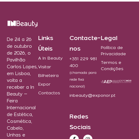
Links
Contacte-
Legal
De 24 a 26
de outubro
Úteis
nos
Política de
de 2026, o
Privacidade
A In Beauty
+351 229 981
Pavilhão
Termos e
400
Carlos Lopes,
Visitar
Condições
(chamada para
em Lisboa,
Bilheteira
rede fixa
volta a
Expor
nacional)
receber a In
Contactos
Beauty –
inbeauty@exponor.pt
Feira
Internacional
de Estética,
Redes
Cosmética,
Sociais
Cabelo,
Unhas e